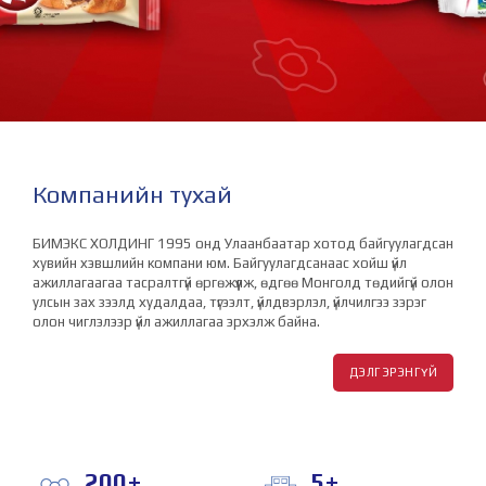
/
Компанийн тухай
БИМЭКС ХОЛДИНГ 1995 онд Улаанбаатар хотод байгуулагдсан
хувийн хэвшлийн компани юм. Байгуулагдсанаас хойш үйл
ажиллагаагаа тасралтгүй өргөжүүлж, өдгөө Монголд төдийгүй олон
улсын зах зээлд худалдаа, түгээлт, үйлдвэрлэл, үйлчилгээ зэрэг
олон чиглэлээр үйл ажиллагаа эрхэлж байна.
ДЭЛГЭРЭНГҮЙ
200
+
5
+