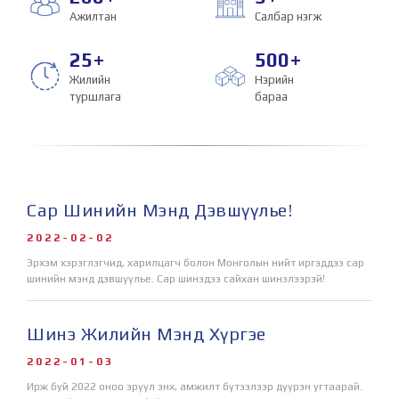
Ажилтан
Салбар нэгж
25
+
500
+
Жилийн
Нэрийн
туршлага
бараа
Сар Шинийн Мэнд Дэвшүүлье!
2022-02-02
Эрхэм хэрэглэгчид, харилцагч болон Монголын нийт иргэддээ сар
шинийн мэнд дэвшүүлье. Сар шинэдээ сайхан шинэлээрэй!
Шинэ Жилийн Мэнд Хүргэе
2022-01-03
Ирж буй 2022 оноо эрүүл энх, амжилт бүтээлээр дүүрэн угтаарай.