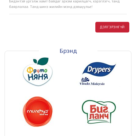
Бидэнтэй үргэлж хамт байдаг эрхэм харилцагч, хэрэглэгч, танд
баярлалаа. Танд шинэ жилийн мэнд дэвшүүлье!
ДЭЛГЭРЭНГҮЙ
Брэнд