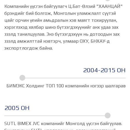
Компанийн үүсгэн байгуулагч Ц.Бат-Өлзий "ХААНЦАЙ"
брэндийг бий болгож, Монголын уламжлалт сүүтэй
цайг орчин үеийн амьдралын хэв маягт тохируулан,
хэрэглэхэд хялбар шинэ бүтээгдэхүүнийг анх удаа зах
зээлд танилцуулав. Энэ бүтээгдэхүүн нь дотоодын зах
зээлд амжилттай нэвтэрч, улмаар ОХУ, БНХАУ-д
экспортлогдож байна.
2004-2015 ОН
БИМЭКС Холдинг ТОП 100 компанийн нэгээр шалгарав
2005 ОН
SUTL BIMEX JVC компанийг Монголд үүсгэн байгуулав.