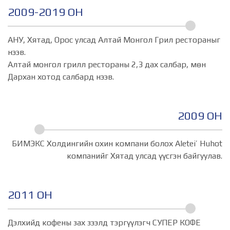
2009-2019 ОН
АНУ, Хятад, Орос улсад Алтай Монгол Грил рестораныг
нээв.
Алтай монгол грилл рестораны 2,3 дах салбар, мөн
Дархан хотод салбард нээв.
2009 ОН
БИМЭКС Холдингийн охин компани болох Aletei’ Huhot
компанийг Хятад улсад үүсгэн байгуулав.
2011 ОН
Дэлхийд кофены зах зээлд тэргүүлэгч СУПЕР КОФЕ