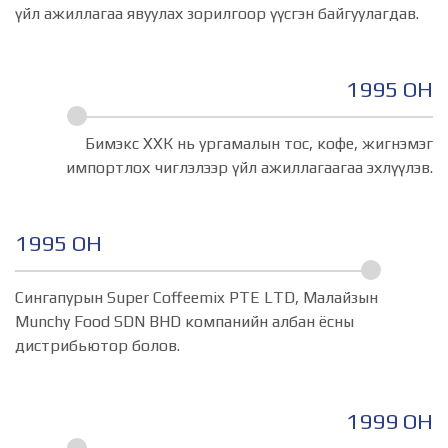
үйл ажиллагаа явуулах зорилгоор үүсгэн байгуулагдав.
1995 ОН
Бимэкс ХХК нь ургамалын тос, кофе, жигнэмэг
импортлох чиглэлээр үйл ажиллагаагаа эхлүүлэв.
1995 ОН
Сингапурын Super Coffeemix PTE LTD, Малайзын
Munchy Food SDN BHD компанийн албан ёсны
дистрибьютор болов.
1999 ОН