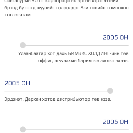
Сингапурын SUTL корпораци нь ѳргѳн хэрэглээний
брэнд бүтээгдэхүүнийг төлөөлдөг Ази тивийн томоохон
тоглогч юм.
2005 ОН
Улаанбаатар хот дахь БИМЭКС ХОЛДИНГ-ийн тѳв
оффис, агуулахын барилгын ажлыг эхлэв.
2005 ОН
Эрдэнэт, Дархан хотод дистрибьютор тѳв нээв.
2005 ОН