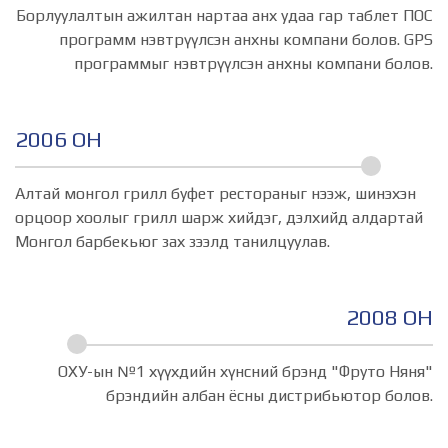
Борлуулалтын ажилтан нартаа анх удаа гар таблет ПОС
программ нэвтрүүлсэн анхны компани болов. GPS
программыг нэвтрүүлсэн анхны компани болов.
2006 ОН
Алтай монгол грилл буфет рестораныг нээж, шинэхэн
орцоор хоолыг грилл шарж хийдэг, дэлхийд алдартай
Монгол барбекьюг зах зээлд танилцуулав.
2008 ОН
ОХУ-ын №1 хүүхдийн хүнсний брэнд "Фруто Няня"
брэндийн албан ёсны дистрибьютор болов.