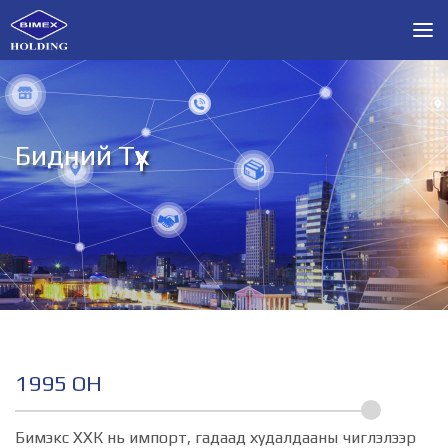
Бидний Түүх
1995 ОН
Бимэкс ХХК нь импорт, гадаад худалдааны чиглэлээр