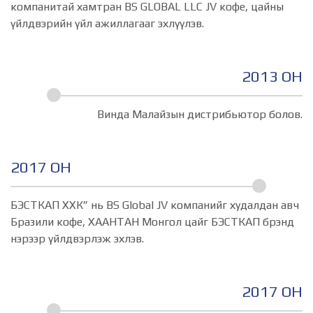
компанитай хамтран BS GLOBAL LLC JV кофе, цайны
үйлдвэрийн үйл ажиллагааг эхлүүлэв.
2013 ОН
Винда Малайзын дистрибьютор болов.
2017 ОН
БЭСТКАП ХХК” нь BS Global JV компанийг худалдан авч
Бразили кофе, XAAHTAH Монгол цайг БЭСТКАП брэнд
нэрээр үйлдвэрлэж эхлэв.
2017 ОН