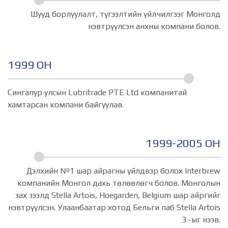
Шууд борлуулалт, түгээлтийн үйлчилгээг Монголд
нэвтрүүлсэн анхны компани болов.
1999 ОН
Сингапур улсын Lubritrade PTE Ltd компанитай
хамтарсан компани байгуулав.
1999-2005 ОН
Дэлхийн №1 шар айрагны үйлдвэр болох Interbrew
компанийн Монгол дахь тѳлѳѳлѳгч болов. Монголын
зах зээлд Stella Artois, Hoegarden, Belgium шар айргийг
нэвтрүүлсэн. Улаанбаатар хотод Бельги паб Stella Artois
3 -ыг нээв.