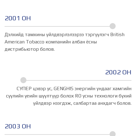
2001 ОН
Дэлхийд тамхины үйлдвэрлэлээрээ тэргүүлэгч British
American Tobacco компанийн албан ёсны
дистрибьютор болов.
2002 ОН
СУПЕР цэвэр ус, GENGHIS энергийн ундааг хамгийн
сүүлийн үеийн шүүлтүүр болох RO усны технологи бүхий
үйлдвэр нээгдэж, салбартаа анхдагч болов.
2003 ОН